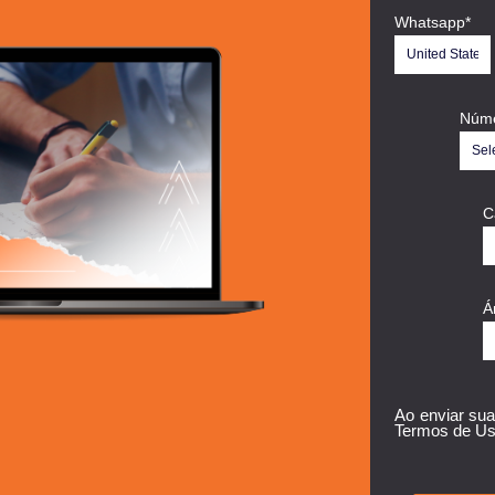
Whatsapp
*
Núme
C
Á
Ao enviar sua
Termos de Us