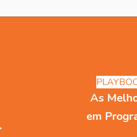
PLAYBOO
As Melho
em Progra