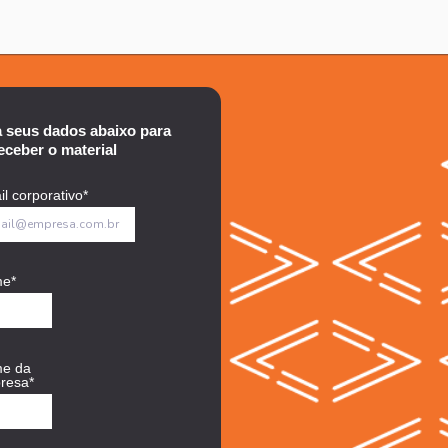
 seus dados abaixo para
eceber o material
l corporativo
*
me
*
e da
resa
*