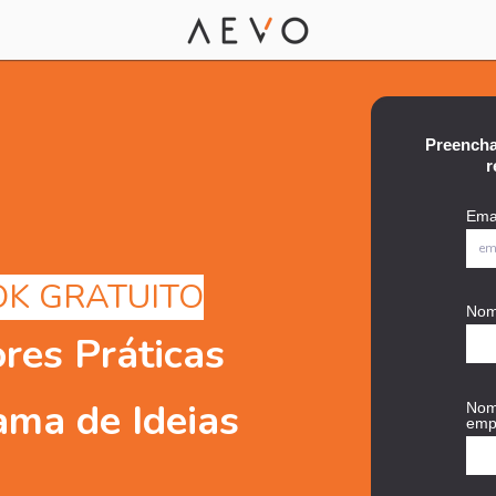
Preencha
r
Emai
K GRATUITO
No
res Práticas
ma de Ideias
Nom
emp