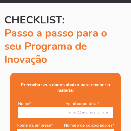
CHECKLIST:
Passo a passo para o
seu Programa de
Inovação
Preencha seus dados abaixo para receber o
material
Nome
*
Email corporativo
*
Nome da empresa
*
Número de colaboradores
*